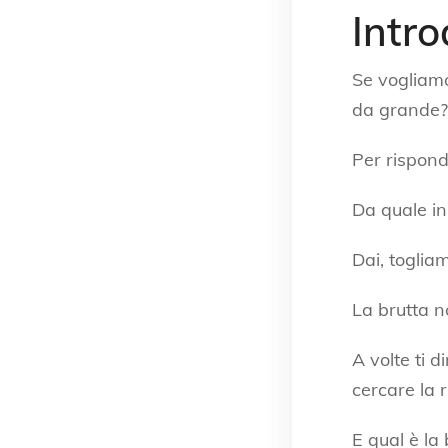
Intr
Se vogliamo
da grande?
Per rispon
Da quale in
Dai, toglia
La brutta no
A volte ti 
cercare la r
E qual è la