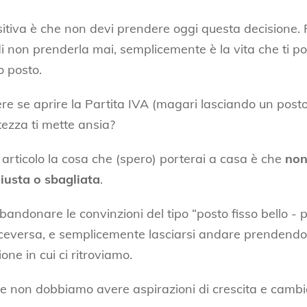
itiva è che non devi prendere oggi questa decisione. P
di non prenderla mai, semplicemente è la vita che ti po
 posto.
ere se aprire la Partita IVA (magari lasciando un posto
tezza ti mette ansia?
articolo la cosa che (spero) porterai a casa è che
non
iusta o sbagliata
.
andonare le convinzioni del tipo “posto fisso bello - p
iceversa, e semplicemente lasciarsi andare prendendo 
ione in cui ci ritroviamo.
he non dobbiamo avere aspirazioni di crescita e cam