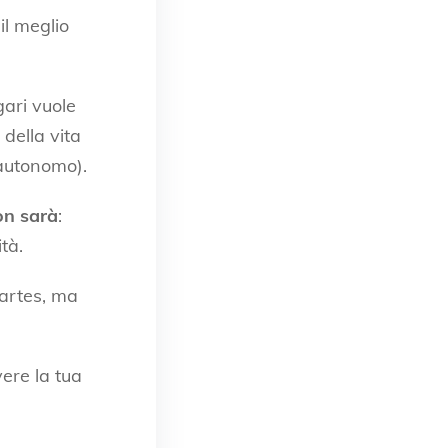
il meglio
gari vuole
 della vita
 autonomo).
on sarà
:
tà.
partes, ma
vere la tua