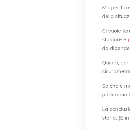
Ma per fare
della situazi
Ci vuole te
studiare e
da dipenden
Quindi, per
sicuramente
So che è mo
parleremo 
La conclusio
storia. (E i