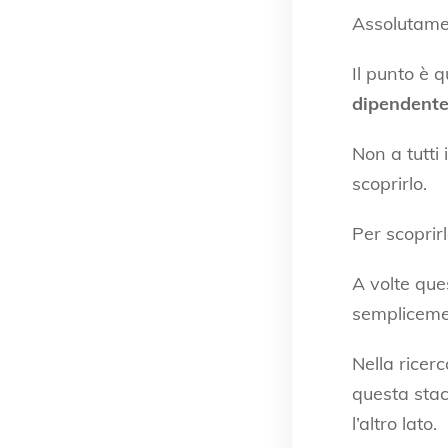
Assolutame
Il punto è 
dipendente
Non a tutti 
scoprirlo.
Per scoprir
A volte ques
semplicement
Nella ricer
questa stac
l’altro lato.