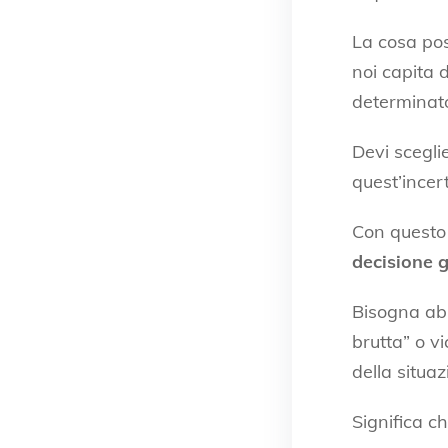
La cosa pos
noi capita 
determinato
Devi scegli
quest’incer
Con questo 
decisione g
Bisogna abb
brutta” o v
della situaz
Significa c