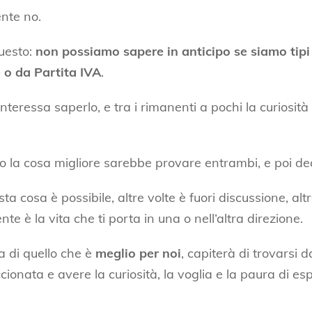
nte no.
questo:
non possiamo sapere in anticipo se siamo tipi
 o da Partita IVA
.
interessa saperlo, e tra i rimanenti a pochi la curiosit
lo la cosa migliore sarebbe provare entrambi, e poi de
ta cosa è possibile, altre volte è fuori discussione, altr
e è la vita che ti porta in una o nell’altra direzione.
ca di quello che è
meglio per noi
, capiterà di trovarsi d
cionata e avere la curiosità, la voglia e la paura di es