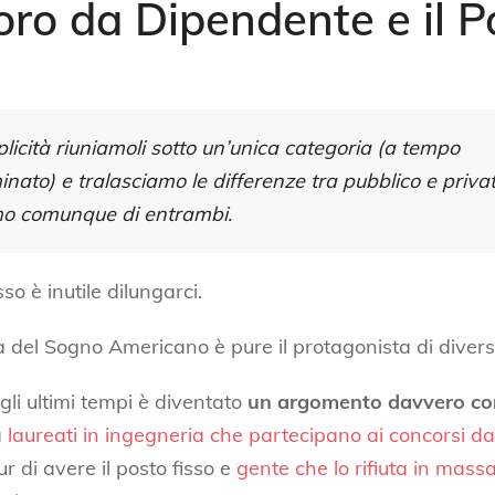
voro da Dipendente e il P
licità riuniamoli sotto un’unica categoria (a tempo
inato) e tralasciamo le differenze tra pubblico e privat
mo comunque di entrambi.
sso è inutile dilungarci.
a del Sogno Americano è pure il protagonista di diversi
gli ultimi tempi è diventato
un argomento davvero co
a
laureati in ingegneria che partecipano ai concorsi d
r di avere il posto fisso e
gente che lo rifiuta in mass