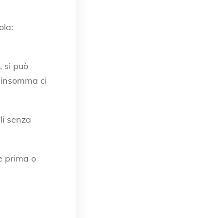
ola:
 si può
, insomma ci
gli senza
e prima o