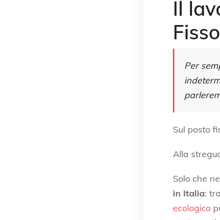
Il la
Fisso
Per semp
indeterm
parlere
Sul posto fi
Alla stregu
Solo che ne
in Italia
: tr
ecologico
pu