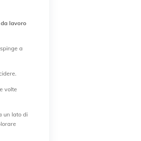
 da lavoro
à spinge a
cidere.
e volte
a un lato di
plorare