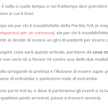
 il salto ci vuole tempo, e nel frattempo devi prendere 
one in cui ti trovi.
mpo sia per chi è insoddisfatto della Partita IVA (e ma
prepararsi per un concorso
), sia per chi è insoddisfatto
te (e decide di crearsi un giro di pazienti per essere
 capire cosa sarà questo articolo, partiamo da
cosa n
 non sarà nè a favore nè contro una delle due modali
lto arrogante la pretesa e l’illusione di essere super 
bene di entrambe e parleremo male di entrambe.
ne poi la trai tu, e dove ti porteranno gli eventi a scri
n qualsiasi posto arriverai, passa a trovarci ancora).