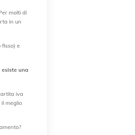
er molti di
rta in un
 fisso) e
 esiste una
artita iva
il meglio
biamento?