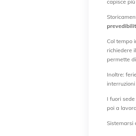
capisce più
Storicament
prevedibili
Col tempo i
richiedere 
permette di
Inoltre: fer
interruzioni
I fuori sed
poi a lavor
Sistemarsi 