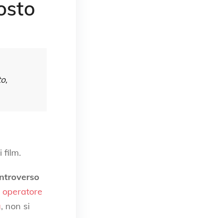
osto
o,
 film.
ntroverso
a operatore
a
, non si