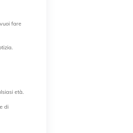
vuoi fare
izia.
lsiasi età.
e di